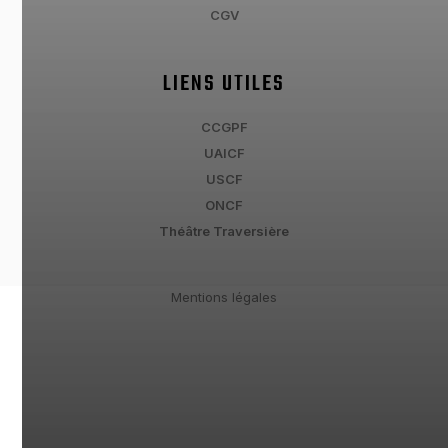
CGV
LIENS UTILES
CCGPF
UAICF
USCF
ONCF
Théâtre Traversière
Mentions légales