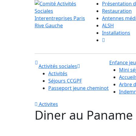
Présentation d
Restauration
Antennes méd
ALSH
Installations
Enfance je
Activités sociales
Mini sé
Activités
Accuei
Séjours CCGPF
Arbre 
Passeport jeune cheminot
Indemni
Activites
Diner au Paname