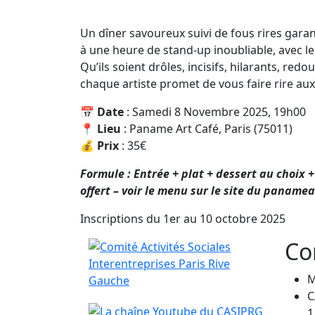
Un dîner savoureux suivi de fous rires gara
à une heure de stand-up inoubliable, avec 
Qu’ils soient drôles, incisifs, hilarants, r
chaque artiste promet de vous faire rire aux
📅
Date
: Samedi 8 Novembre 2025, 19h00
📍
Lieu
: Paname Art Café, Paris (75011)
💰
Prix
: 35€
Formule : Entrée + plat + dessert au choix
offert – voir le menu sur le site du paname
Inscriptions du 1er au 10 octobre 2025
Co
M
C
1