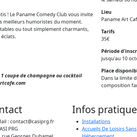
Lieu
ntis ! Le Paname Comedy Club vous invite
Paname Art Café
les meilleurs humoristes du moment.
edoutables ou tout simplement charmants,
Tarifs
 éclats.
35€
Période d'insc
jusqu'au 10 oc
Place disponib
 + 1 coupe de champagne ou cocktail
Dans la limite d
artcafe.com
composition fam
ntact
Infos pratique
ail : contact@casiprg.fr
Installations
ASI PRG
Accueils De Loisirs Sans
, rue Georges Duhamel
Hébergement