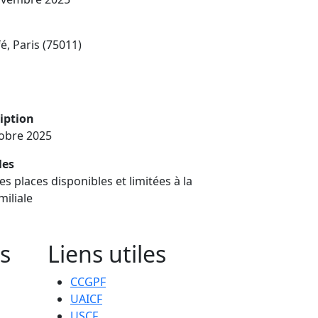
, Paris (75011)
ription
tobre 2025
les
es places disponibles et limitées à la
iliale
s
Liens utiles
CCGPF
UAICF
USCF