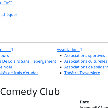
u CASI
iathèques
unesse
Associations
jours
Associations sportives
ls De Loisirs Sans Hébergement
Associations culturelles
de Noël
Associations de solidari
tés de frais d’études
Théâtre Traversière
 Comedy Club
Date
le samedi 08 n