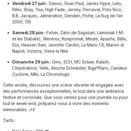
Vendredi 27 juin :
Damso, Sean Paul, James Hype, Leto,
Rilès, Shay, Yoa, High Fade, Jersey, Perceval, Poto Rico,
B.B. Jacques, Jahneration, Denden, Piche, La Bug de l’an
2000, 135
Samedi 28 juin :
Fisher, Zaho de Sagazan, Lamomali (-M-
et les Diabaté), Werenoi, Kompromat, Meute, Apashe, Billie,
Eloi, Heaven Sam, Jennifer Cardini, La Mano 1.9, Marion di
Napoli, Victoria, Viens la fête
Dimanche 29 juin :
Gims, SCH, MC Solaar, Kalash,
L’Impératrice, Yelle, Aliocha Schneider, Biga*Ranx, Candeur
Cyclone, Miki, La Chronologic
Cette année, découvrez une scène vibrante et engagée avec
des performances exceptionnelles, le tout dans une ambiance
festive et conviviale. Que vous veniez pour une journée ou pour
tout le week-end, préparez-vous à vivre des moments
mémorables. 🎶💃
Tarifs :