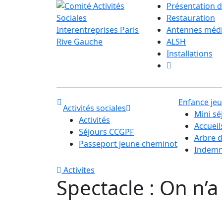
Présentation d
Restauration
Antennes méd
ALSH
Installations
Enfance je
Activités sociales
Mini sé
Activités
Accuei
Séjours CCGPF
Arbre 
Passeport jeune cheminot
Indemni
Activites
Spectacle : On n’a