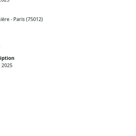
ière - Paris (75012)
e
ription
n 2025