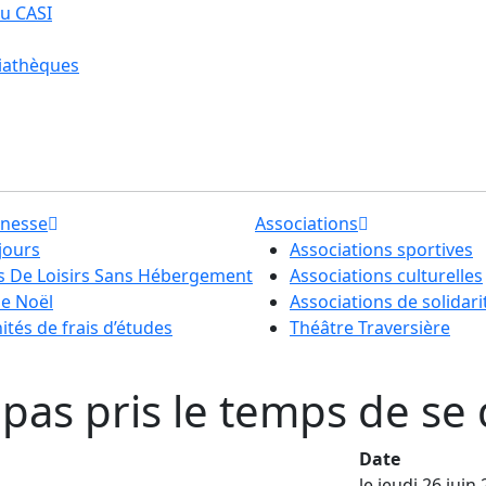
u CASI
iathèques
unesse
Associations
jours
Associations sportives
ls De Loisirs Sans Hébergement
Associations culturelles
de Noël
Associations de solidari
tés de frais d’études
Théâtre Traversière
 pas pris le temps de se 
Date
le jeudi 26 juin