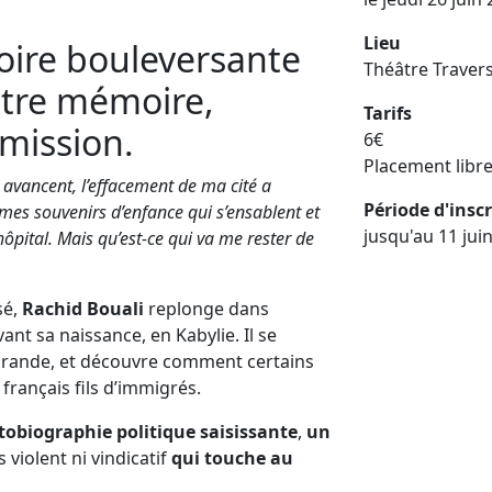
Lieu
oire bouleversante
Théâtre Travers
ntre mémoire,
Tarifs
mission.
6€
Placement libr
s avancent, l’effacement de ma cité a
Période d'insc
es souvenirs d’enfance qui s’ensablent et
jusqu'au 11 jui
hôpital. Mais qu’est-ce qui va me rester de
sé,
Rachid Bouali
replonge dans
ant sa naissance, en Kabylie. Il se
 grande, et découvre comment certains
français fils d’immigrés.
tobiographie politique saisissante
,
un
s violent ni vindicatif
qui touche au