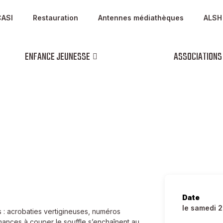
CASI
Restauration
Antennes médiathèques
ALSH
ENFANCE JEUNESSE
ASSOCIATIONS
 BOUGLIONE
Date
le samedi 
s : acrobaties vertigineuses, numéros
mances à couper le souffle s’enchaînent au