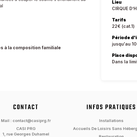
Lieu
al
CIRQUE D’H
Tarifs
22€ (cat.1)
Période d'
jusqu'au 1
es à la composition familiale
Place disp
Dans la lim
CONTACT
INFOS PRATIQUES
Mail : contact@casiprg.fr
Installations
CASI PRG
Accueils De Loisirs Sans Héber
1, rue Georges Duhamel
Restauration