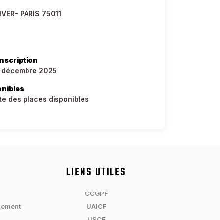
IVER- PARIS 75011
inscription
0 décembre 2025
onibles
ite des places disponibles
LIENS UTILES
CCGPF
gement
UAICF
USCF