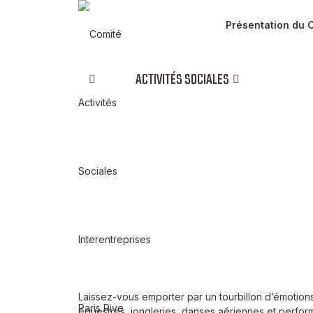
Présentation du 
ACTIVITÉS SOCIALES
Activites
SPECTACLE - «TEMPO» CIRQUE
Laissez-vous emporter par un tourbillon d’émotion
équestres, jongleries, danses aériennes et perfor