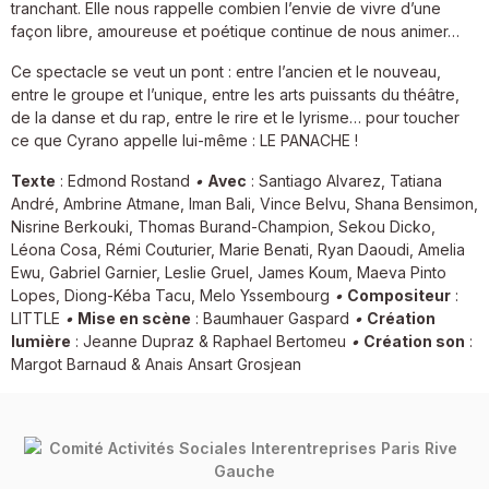
tranchant. Elle nous rappelle combien l’envie de vivre d’une
façon libre, amoureuse et poétique continue de nous animer…
Ce spectacle se veut un pont : entre l’ancien et le nouveau,
entre le groupe et l’unique, entre les arts puissants du théâtre,
de la danse et du rap, entre le rire et le lyrisme… pour toucher
ce que Cyrano appelle lui-même : LE PANACHE !
Texte
: Edmond Rostand
•
Avec
: Santiago Alvarez, Tatiana
André, Ambrine Atmane, Iman Bali, Vince Belvu, Shana Bensimon,
Nisrine Berkouki, Thomas Burand-Champion, Sekou Dicko,
Léona Cosa, Rémi Couturier, Marie Benati, Ryan Daoudi, Amelia
Ewu, Gabriel Garnier, Leslie Gruel, James Koum, Maeva Pinto
Lopes, Diong-Kéba Tacu, Melo Yssembourg
•
Compositeur
:
LITTLE
•
Mise en scène
: Baumhauer Gaspard
•
Création
lumière
: Jeanne Dupraz & Raphael Bertomeu
•
Création son
:
Margot Barnaud & Anais Ansart Grosjean