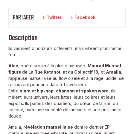
PARTAGER
Twitter
Facebook
Description
Ils viennent d’horizons différents, mais vibrent d’un même
feu.
Alee
, poète urbain à la plume aiguisée,
Mourad Musset,
figure de La Rue Ketanou et du Collectif 13,
et
Amalia
,
rappeuse marseillaise au flow ciselé et à la rage lucide, se
retrouvent pour une date à Traversière.
Entre
slam et hip-hop
,
chanson et spoken word
, ils
mêlent leurs univers, leurs luttes, leurs colères et leurs
espoirs. Ils parlent des quartiers, du cœur, de la rue, du
combat, avec une sincérité désarmante et une puissance
douce.
Amalia,
révélation marseillaise
dont le dernier EP
marque une envolée vibrante, ouvrira la soirée, avant