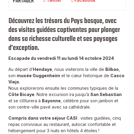
PARTAGER
Twitter
Facebook
Découvrez les trésors du Pays basque, avec
des visites guidées captivantes pour plonger
dans sa richesse culturelle et ses paysages
d’exception.
Escapade du vendredi 11 au lundi 14 octobre 2024
Au départ d’
Hendaye
, nous visiterons la ville de
Bilbao
,
son
musée Guggenheim
et le cœur historique de
Casco
Viejo
.
Nous explorerons ensuite les communes typiques de la
Côte Bicaye
. Notre excursion ira jusqu’à
San Sebastian
et se clôturera à
Bayonne
, célèbre pour son jambon et
son centre-ville pavé avec sa cathédrale.
Compris dans votre séjour CASI
: visites guidées, cinq
repas conviviaux au restaurant, autocar confortable et
hébergement pour 3 nuits en hôtels 4 étoiles !