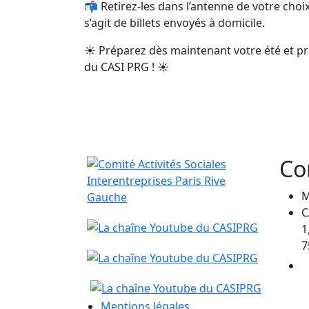
📬 Retirez-les dans l’antenne de votre choi
s’agit de billets envoyés à domicile.
☀️ Préparez dès maintenant votre été et pro
du CASI PRG ! ☀️
Co
M
C
1
7
Mentions légales