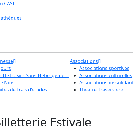
u CASI
iathèques
unesse
Associations
jours
Associations sportives
ls De Loisirs Sans Hébergement
Associations culturelles
de Noël
Associations de solidari
tés de frais d’études
Théâtre Traversière
lletterie Estivale