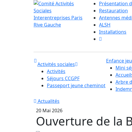
Présentation d
Restauration
Antennes méd
ALSH
Installations
Enfance je
Activités sociales
Mini sé
Activités
Accuei
Séjours CCGPF
Arbre 
Passeport jeune cheminot
Indemni
Actualités
20 Mai 2026
Ouverture de la Bi