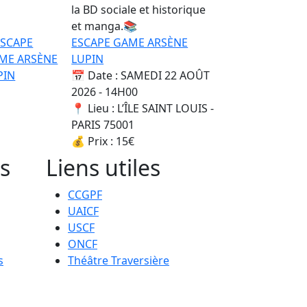
la BD sociale et historique
et manga.📚
ESCAPE GAME ARSÈNE
LUPIN
📅 Date : SAMEDI 22 AOÛT
2026 - 14H00
📍 Lieu : L’ÎLE SAINT LOUIS -
PARIS 75001
💰 Prix : 15€
s
Liens utiles
CCGPF
UAICF
USCF
ONCF
s
Théâtre Traversière