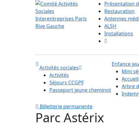
Présentation d
Restauration
Antennes méd
ALSH
Installations
Enfance je
Activités sociales
Mini sé
Activités
Accuei
Séjours CCGPF
Arbre 
Passeport jeune cheminot
Indemni
Billetterie permanente
Parc Astérix