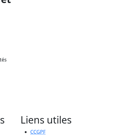
atés
s
Liens utiles
CCGPF