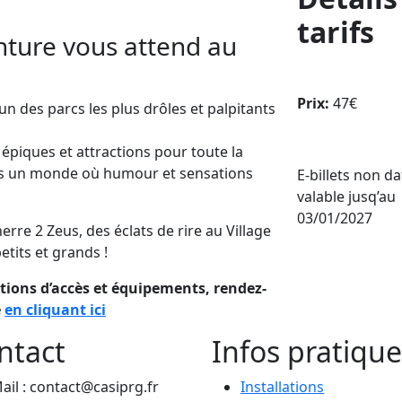
tarifs
enture vous attend au
Prix:
47€
n des parcs les plus drôles et palpitants
piques et attractions pour toute la
s un monde où humour et sensations
E-billets non d
valable jusq’au
03/01/2027
rre 2 Zeus, des éclats de rire au Village
etits et grands !
itions d’accès et équipements, rendez-
e
en cliquant ici
ntact
Infos pratique
ail : contact@casiprg.fr
Installations