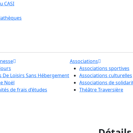
u CASI
iathèques
unesse
Associations
jours
Associations sportives
ls De Loisirs Sans Hébergement
Associations culturelles
de Noël
Associations de solidari
tés de frais d’études
Théâtre Traversière
Détails