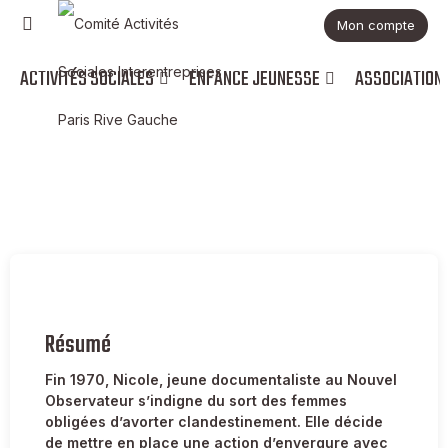
Mon compte
ACTIVITÉS SOCIALES
ENFANCE JEUNESSE
ASSOCIATION
Nos suggestions
Le Manifeste des 343, l'histoire d'un
combat
Résumé
Fin 1970, Nicole, jeune documentaliste au Nouvel
Observateur s’indigne du sort des femmes
obligées d’avorter clandestinement. Elle décide
de mettre en place une action d’envergure avec