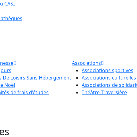
u CASI
iathèques
unesse
Associations
jours
Associations sportives
ls De Loisirs Sans Hébergement
Associations culturelles
de Noël
Associations de solidari
tés de frais d’études
Théâtre Traversière
res