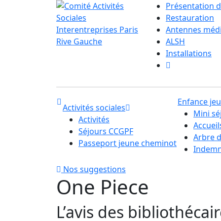
Présentation d
Restauration
Antennes méd
ALSH
Installations
Enfance je
Activités sociales
Mini sé
Activités
Accuei
Séjours CCGPF
Arbre 
Passeport jeune cheminot
Indemni
Nos suggestions
One Piece
L’avis des bibliothécai