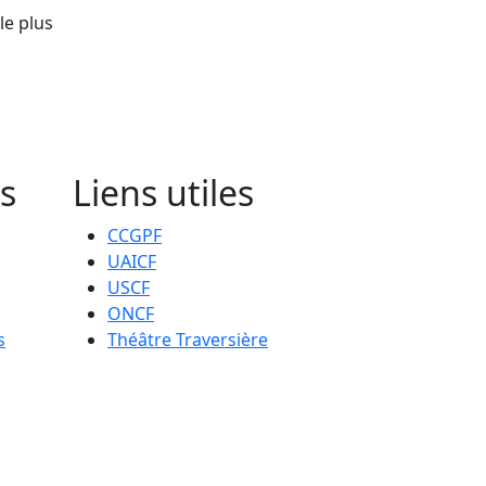
le plus
s
Liens utiles
CCGPF
UAICF
USCF
ONCF
s
Théâtre Traversière