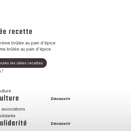
ée recette
me brûlée au pain d'épice
outes les idées recettes
 !
ulture
Découvrir
 associations
olidarité
Découvrir