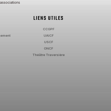
 associations
LIENS UTILES
CCGPF
gement
UAICF
USCF
ONCF
Théâtre Traversière