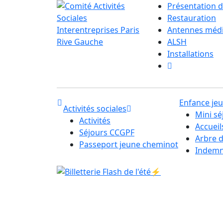
Présentation d
Restauration
Antennes méd
ALSH
Installations
Enfance je
Activités sociales
Mini sé
Activités
Accuei
Séjours CCGPF
Arbre 
Passeport jeune cheminot
Indemni