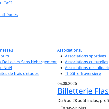
u CASI
iathèques
unesse
Associations
jours
Associations sportives
ls De Loisirs Sans Hébergement
Associations culturelles
de Noël
Associations de solidari
tés de frais d’études
Théâtre Traversière
05.08.2026
Billetterie Fl
Du 5 au 28 août inclus, profi
En savoir plus