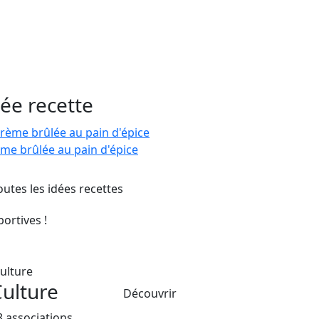
dée recette
me brûlée au pain d'épice
outes les idées recettes
portives !
ulture
Découvrir
8 associations