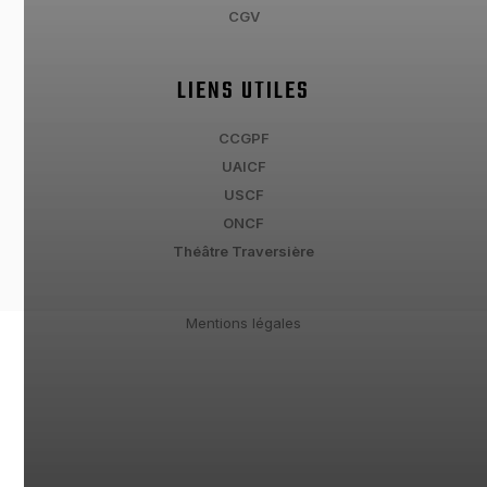
CGV
LIENS UTILES
CCGPF
UAICF
USCF
ONCF
Théâtre Traversière
Mentions légales